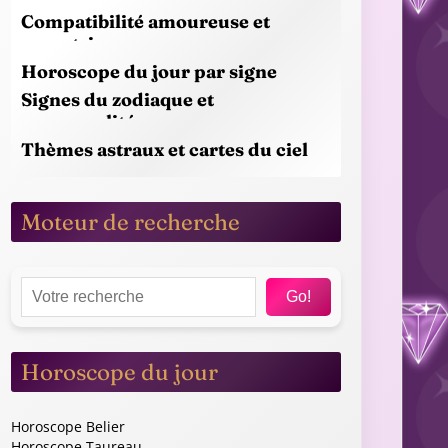
Compatibilité amoureuse et
synastrie
Horoscope du jour par signe
Signes du zodiaque et
personnalités
Thèmes astraux et cartes du ciel
Moteur de recherche
♍
Vierge
Go!
TEMBRE - TERRE
23 AOÛT - 22 SEPTEMBRE - TERRE
Horoscope du jour
💼 TRAVAIL
ique est au
Saturne dans votre maison
hui. Vénus
professionnelle stimule votre vie
Horoscope Belier
Horoscope Taureau