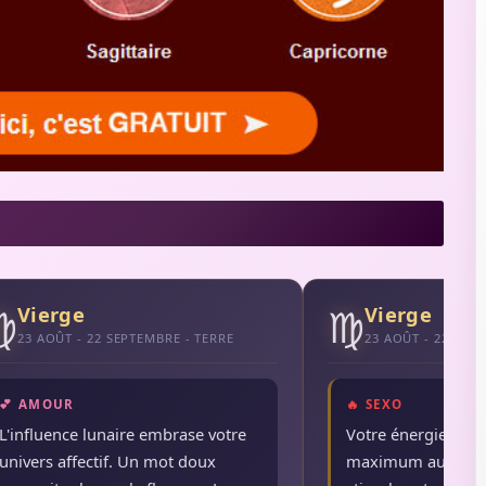
♍
♍
Vierge
Vierge
23 AOÛT - 22 SEPTEMBRE - TERRE
23 AOÛT - 22 SEP
💕 AMOUR
🔥 SEXO
L'influence lunaire embrase votre
Votre énergie érot
univers affectif. Un mot doux
maximum aujourd'