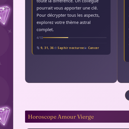
toute la différence. Un collègue
pourrait vous apporter une clé.
Pour décrypter tous les aspects,
explorez votre thème astral
complet.
4/10
🔢
9, 31, 36
🎨
Saphir nocturne
💫
Cancer
Horoscope Amour Vierge