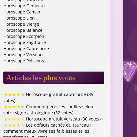
 sauvage.
professionnelle. Une idée en
Horoscope Gemeaux
pousser vos
attente pourrait recevoir un feu
Horoscope Cancer
. Pour une
vert. Votre rigueur ouvrira des
Horoscope Lion
rsonnalisée,
portes. Attention aux collègues qui
Horoscope Vierge
Horoscope Balance
logue spécialisé.
manquent de transparence. Pour
Horoscope Scorpion
optimiser vos choix de carrière,
Horoscope Sagittaire
demandez un bilan astrologique
Horoscope Capricorne
isant
💫
Vierge
de carrière.
Horoscope Verseau
Horoscope Poissons
4/10
🔢
7, 26, 45
🎨
Ambre doré
💫
Bélier
Articles les plus votés
★
★
★
★
★
Horoscope gratuit capricorne (35
votes)
★
★
★
★
★
Comment gérer les conflits selon
votre signe astrologique (32 votes)
★
★
★
★
★
Horoscope gratuit verseau (30 votes)
★
★
★
★
★
Les défauts cachés du taureau :
comment mieux vivre ses faiblesses et les