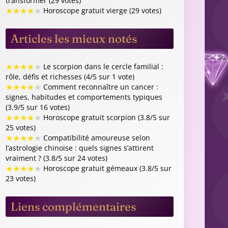
transformer (29 votes)
★
★
★
★
★
Horoscope gratuit vierge (29 votes)
Articles les mieux notés
★
★
★
★
★
Le scorpion dans le cercle familial :
rôle, défis et richesses (4/5 sur 1 vote)
★
★
★
★
★
Comment reconnaître un cancer :
signes, habitudes et comportements typiques
(3.9/5 sur 16 votes)
★
★
★
★
★
Horoscope gratuit scorpion (3.8/5 sur
25 votes)
★
★
★
★
★
Compatibilité amoureuse selon
l’astrologie chinoise : quels signes s’attirent
vraiment ? (3.8/5 sur 24 votes)
★
★
★
★
★
Horoscope gratuit gémeaux (3.8/5 sur
23 votes)
Liens complémentaires