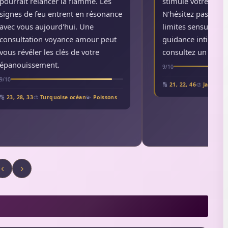
pourrait relancer la flamme. Les
stimule votre part
signes de feu entrent en résonance
N'hésitez pas à re
avec vous aujourd'hui. Une
limites sensuelles
consultation voyance amour peut
guidance intime pe
vous révéler les clés de votre
consultez un astro
épanouissement.
9/10
9/10
🔢
21, 22, 46
🎨
Jade apa
🔢
23, 28, 33
🎨
Turquoise océan
💫
Poissons
‹
›