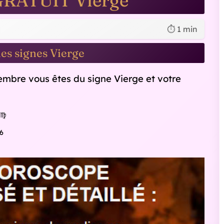
GRATUIT Vierge
⏱️ 1 min
s signes Vierge
tembre vous êtes du signe Vierge et votre
♍
6