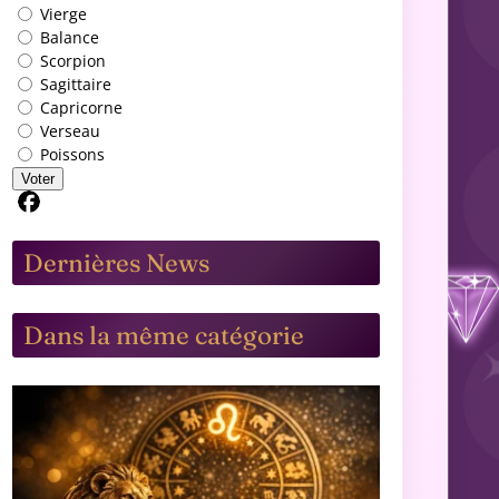
Vierge
Balance
Scorpion
Sagittaire
Capricorne
Verseau
Poissons
Voter
Partager sur Facebook
Dernières News
Dans la même catégorie