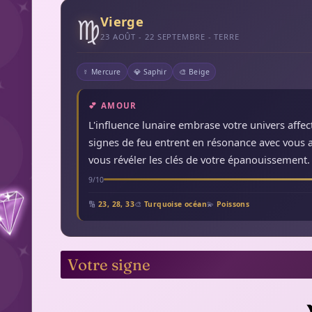
♍
Vierge
23 AOÛT - 22 SEPTEMBRE - TERRE
☿ Mercure
💎 Saphir
🎨 Beige
💕 AMOUR
L'influence lunaire embrase votre univers affe
signes de feu entrent en résonance avec vous
vous révéler les clés de votre épanouissement.
9/10
🔢
23, 28, 33
🎨
Turquoise océan
💫
Poissons
Votre signe