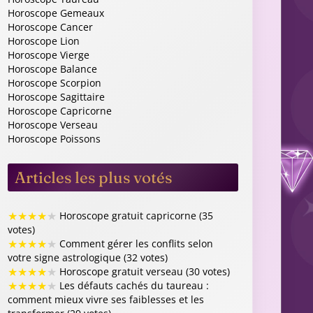
Horoscope Gemeaux
Horoscope Cancer
Horoscope Lion
Horoscope Vierge
Horoscope Balance
Horoscope Scorpion
Horoscope Sagittaire
Horoscope Capricorne
Horoscope Verseau
Horoscope Poissons
Articles les plus votés
★
★
★
★
★
Horoscope gratuit capricorne (35
votes)
★
★
★
★
★
Comment gérer les conflits selon
votre signe astrologique (32 votes)
★
★
★
★
★
Horoscope gratuit verseau (30 votes)
★
★
★
★
★
Les défauts cachés du taureau :
comment mieux vivre ses faiblesses et les