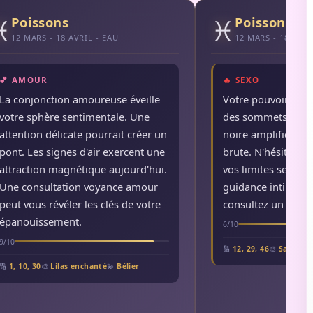
♓
♓
Poissons
Poissons
12 MARS - 18 AVRIL - EAU
12 MARS - 18 AVRI
💕 AMOUR
🔥 SEXO
La conjonction amoureuse éveille
Votre pouvoir de s
votre sphère sentimentale. Une
des sommets aujou
attention délicate pourrait créer un
noire amplifie votr
pont. Les signes d'air exercent une
brute. N'hésitez p
attraction magnétique aujourd'hui.
vos limites sensue
Une consultation voyance amour
guidance intime pe
peut vous révéler les clés de votre
consultez un astro
épanouissement.
6/10
9/10
🔢
12, 29, 46
🎨
Saphir n
🔢
1, 10, 30
🎨
Lilas enchanté
💫
Bélier