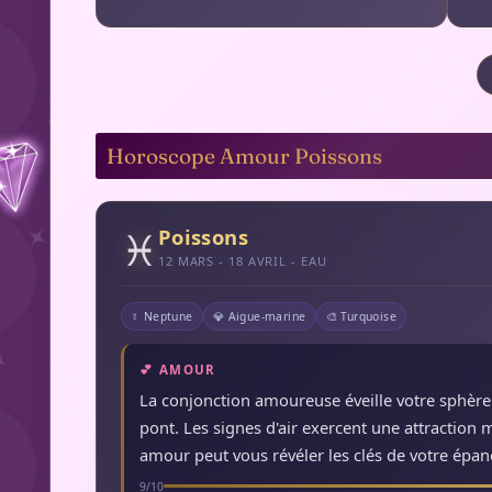
Horoscope Amour Poissons
♓
Poissons
12 MARS - 18 AVRIL - EAU
☿ Neptune
💎 Aigue-marine
🎨 Turquoise
💕 AMOUR
La conjonction amoureuse éveille votre sphère 
pont. Les signes d'air exercent une attraction
amour peut vous révéler les clés de votre épa
9/10