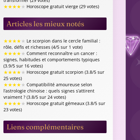
transformer (29 votes)
★
★
★
★
★
Horoscope gratuit vierge (29 votes)
Articles les mieux notés
★
★
★
★
★
Le scorpion dans le cercle familial :
rôle, défis et richesses (4/5 sur 1 vote)
★
★
★
★
★
Comment reconnaître un cancer :
signes, habitudes et comportements typiques
(3.9/5 sur 16 votes)
★
★
★
★
★
Horoscope gratuit scorpion (3.8/5 sur
25 votes)
★
★
★
★
★
Compatibilité amoureuse selon
l’astrologie chinoise : quels signes s’attirent
vraiment ? (3.8/5 sur 24 votes)
★
★
★
★
★
Horoscope gratuit gémeaux (3.8/5 sur
23 votes)
Liens complémentaires