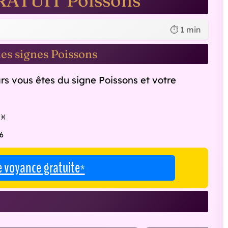
RATUIT Poissons
⏱️ 1 min
s signes Poissons
ars vous êtes du signe Poissons et votre
♓
6
e voyance gratuite*