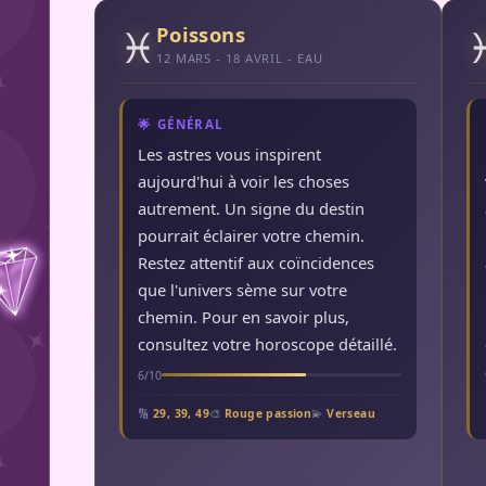
♓
Poissons
12 MARS - 18 AVRIL - EAU
🌟 GÉNÉRAL
Les astres vous inspirent
aujourd'hui à voir les choses
autrement. Un signe du destin
pourrait éclairer votre chemin.
Restez attentif aux coïncidences
que l'univers sème sur votre
chemin. Pour en savoir plus,
consultez votre horoscope détaillé.
6/10
🔢
29, 39, 49
🎨
Rouge passion
💫
Verseau