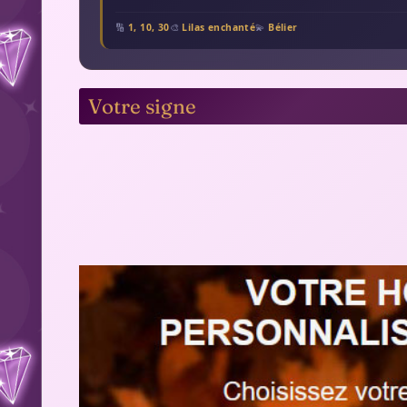
🔢
1, 10, 30
🎨
Lilas enchanté
💫
Bélier
Votre signe