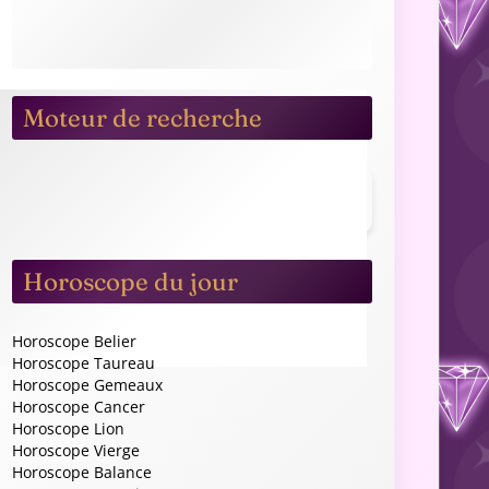
Les Signes du Zodiac (Wiki)
Horoscope du Serpentaire
Astro Aufeminin.com
Actualités
Astro 1er juin 2026 : La décision financière
cruciale qui va enrichir les signes de Terre - Biba
Magazine
"De l'argent à ne plus savoir quoi en faire" : ces
4 signes astro touchent enfin le jackpot en 2026 -
Parole de mamans
Taureau : pourquoi juillet t’aide à retrouver une
vraie sécurité - Astrosofa