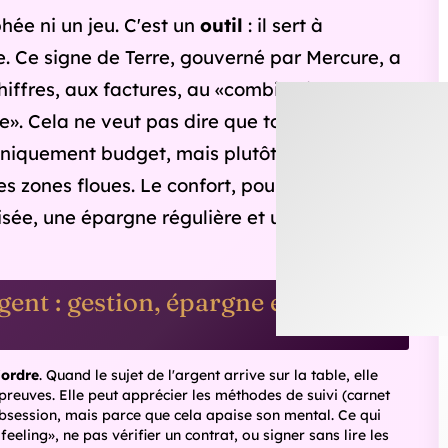
aureau, pilier discret, transforme la routine en succès
ble. 🌱 Découvrez ses forces et astuces pour briller au
ail sans perdre son équilibre. Votre secret pro est ici !
. et une source de stress
 à une forme de sécurité intérieure. L'argent devient alors un
respire ; si tout paraît incertain, l'inquiétude monte. On le
u médical, une voiture qui tombe en panne, une hausse de
r les doigts» : elle veut une stratégie.
 petit changement peut tout transformer : accepter qu'un
e non prévue n'est pas forcément une faute ; c'est parfois
t.
réserves, mais pas l'argent qui