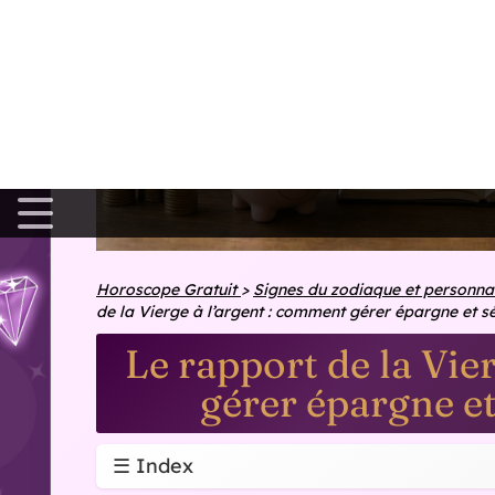
Pourquoi la Vierge gère souv
magie) ?
La Vierge n'a pas «de la chance» en finance : elle com
anticipe. Là où d'autres remettent à plus tard, elle pré
est aussi sensible aux détails qui font la différence 
assurance doublonnée, une mensualité reconduite a
Son esprit analytique peut ressembler à du perfection
des solutions simples (renégocier, regrouper, résilier)
tout contrôler, ou culpabiliser à la moindre «erreur»
À ne pas rater également
Le 
et 