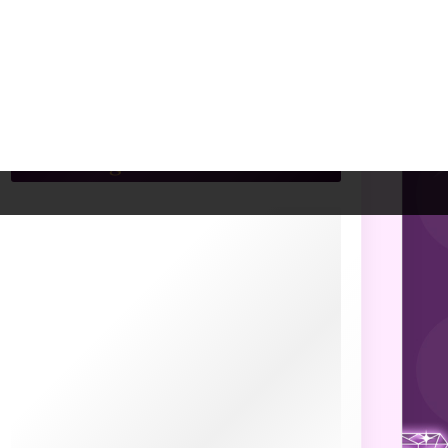
comment mieux vivre ses faiblesses et les
transformer (29 votes)
★
★
★
★
★
Horoscope gratuit vierge (29 votes)
Articles les mieux notés
★
★
★
★
★
Le scorpion dans le cercle familial :
rôle, défis et richesses (4/5 sur 1 vote)
★
★
★
★
★
Comment reconnaître un cancer :
signes, habitudes et comportements typiques
(3.9/5 sur 16 votes)
★
★
★
★
★
Compatibilité amoureuse selon
l’astrologie chinoise : quels signes s’attirent
vraiment ? (3.8/5 sur 25 votes)
★
★
★
★
★
Horoscope gratuit scorpion (3.8/5 sur
25 votes)
★
★
★
★
★
Horoscope gratuit gémeaux (3.8/5 sur
23 votes)
Liens complémentaires