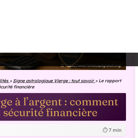
ent mieux que les autres (sans
pense par des habitudes. Elle compare, elle vérifie, elle
fère régler une formalité tout de suite pour s'en libérer. Elle
: un abonnement oublié, des frais bancaires discrets, une
utomatiquement.
nisme. Dans les bons jours, c'est un superpouvoir : elle voit
. Dans les jours plus tendus, elle peut s'épuiser à vouloir
 de dépenses.
Taureau au travail : ses atouts, ses défis
comment réussir