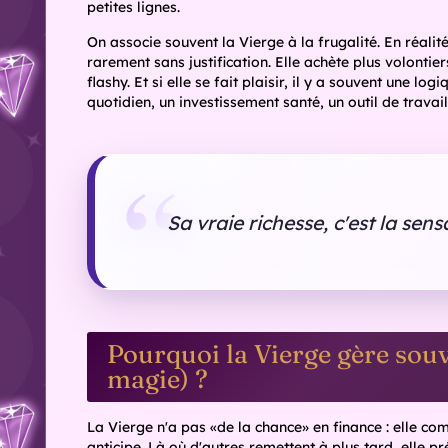
dort sans sens
L'épargne, chez la Vierge, ressemble rarement à un dé
régulière, presque automatique : un virement program
confiance quand elle distingue plusieurs objectifs : u
segmentation la rassure, parce que chaque euro a un
Un point intéressant : la Vierge peut être prudente au
avant de franchir un cap (placer, investir, changer d
irrationnelle : c'est une exigence de compréhension. Ta
préfère s'abstenir.
À lire absolument
Com
sig
Bal
Quan