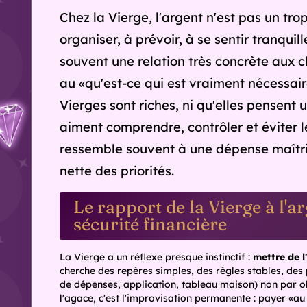
Le T
dura
trav
Le besoin de contrôle : une force..
Beaucoup de Vierges associent la stabilité financière
baromètre : si le compte est net et prévisible, l'esprit 
voit souvent dans des situations banales : un imprév
charges. La Vierge, elle, ne se contente pas de «croise
Pour éviter que la gestion ne tourne à l'angoisse, un
budget est un
outil vivant
, pas un verdict. Une dépens
juste une information utile pour ajuster le mois suivan
Épargne : la Vierge aime les 