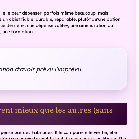
fi «je mets tout de côté». Elle préfère une logique
mé, une somme fixe, un cadre clair. Elle se sent plus en
n matelas de sécurité, un projet, un achat important. Cette
 rôle.
 point d'être trop conservatrice. Elle peut hésiter longtemps
e banque, demander conseil). Ce n'est pas de la peur
nt qu'elle n'a pas l'impression de maîtriser le sujet, elle
patibilité amoureuse : quels sont les
nes les moins compatibles avec la
ance ?
d la Balance rencontre Bélier, Scorpion, Capricorne,